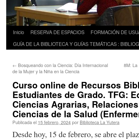
Inicio
RESERVA DE ESPACIOS
FORMACIÓN DE USU
GUÍA DE LA BIBLIOTECA Y GUÍAS TEMÁTICAS : BIBLIO
←
Bosqueando con la Ciencia: Día Internacional
8M: La 
de la Mujer y la Niña en la Ciencia
Curso online de Recursos Bibl
Estudiantes de Grado. TFG: E
Ciencias Agrarias, Relaciones
Ciencias de la Salud (Enfermerí
Publicada el
15 febrero, 2024
por
Biblioteca La Yutera
Desde hoy, 15 de febrero, se abre el plaz