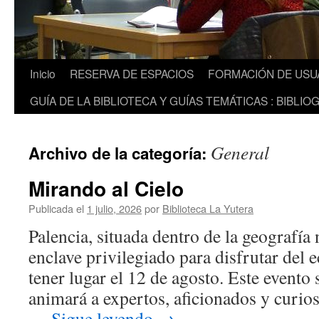
Inicio
RESERVA DE ESPACIOS
FORMACIÓN DE USU
GUÍA DE LA BIBLIOTECA Y GUÍAS TEMÁTICAS : BIBLIO
General
Archivo de la categoría:
Mirando al Cielo
Publicada el
1 julio, 2026
por
Biblioteca La Yutera
Palencia, situada dentro de la geografía 
enclave privilegiado para disfrutar del e
tener lugar el 12 de agosto. Este evento 
animará a expertos, aficionados y curios
…
Sigue leyendo
→