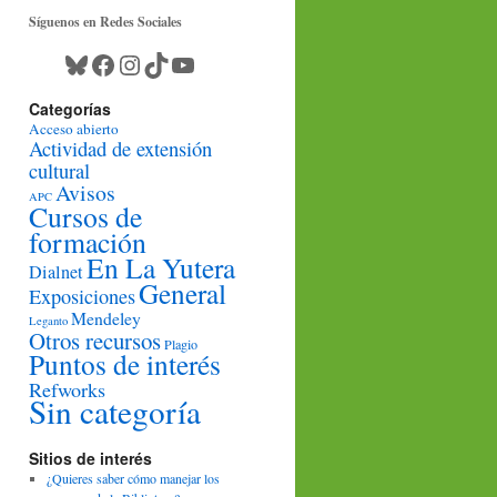
Síguenos en Redes Sociales
Bluesky
Facebook
Instagram
TikTok
YouTube
Categorías
Acceso abierto
Actividad de extensión
cultural
Avisos
APC
Cursos de
formación
En La Yutera
Dialnet
General
Exposiciones
Mendeley
Leganto
Otros recursos
Plagio
Puntos de interés
Refworks
Sin categoría
Sitios de interés
¿Quieres saber cómo manejar los