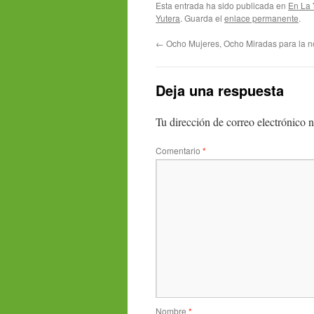
Esta entrada ha sido publicada en
En La 
Yutera
. Guarda el
enlace permanente
.
←
Ocho Mujeres, Ocho Miradas para la no
Deja una respuesta
Tu dirección de correo electrónico n
Comentario
*
Nombre
*