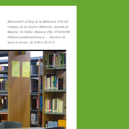
Bienvenid@ al blog de la Biblioteca UVA del
Campus de La Yutera (Palencia). Avenida de
Madrid, 50 34004 -Palencia Tlfn: 979108396
biblioteca.palencia@uva.es — Horario de
lunes a viernes: de 8:00 a 20:45 h