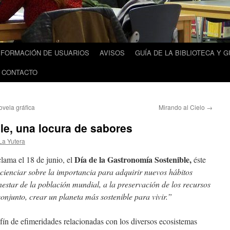
FORMACIÓN DE USUARIOS
AVISOS
GUÍA DE LA BIBLIOTECA Y G
 CONTACTO
vela gráfica
Mirando al Cielo
→
e, una locura de sabores
La Yutera
Día de la Gastronomía Sostenible,
ama el 18 de junio, el
éste
cienciar sobre la importancia para adquirir nuevos hábitos
nestar de la población mundial, a la preservación de los recursos
conjunto, crear un planeta más sostenible para vivir.”
nfín de efimeridades relacionadas con los diversos ecosistemas