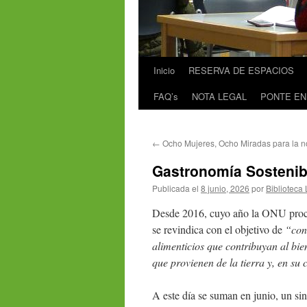
Inicio
RESERVA DE ESPACIOS
FAQ’s
NOTA LEGAL
PONTE EN
←
Ocho Mujeres, Ocho Miradas para la no
Gastronomía Sostenibl
Publicada el
8 junio, 2026
por
Biblioteca 
Desde 2016, cuyo año la ONU procl
se revindica con el objetivo de
“con
alimenticios que contribuyan al bie
que provienen de la tierra y, en su 
A este día se suman en junio, un si