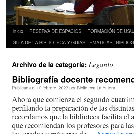
Inicio
RESERVA DE ESPACIOS
FORMACIÓN DE USU
GUÍA DE LA BIBLIOTECA Y GUÍAS TEMÁTICAS : BIBLIO
Leganto
Archivo de la categoría:
Bibliografía docente recomen
Publicada el
16 febrero, 2023
por
Biblioteca La Yutera
Ahora que comienza el segundo cuatrime
perfilando la preparación de las distinta
recordamos que la biblioteca facilita el 
que recomiendan los profesores para las
los grados y másteres de …
Sigue leye