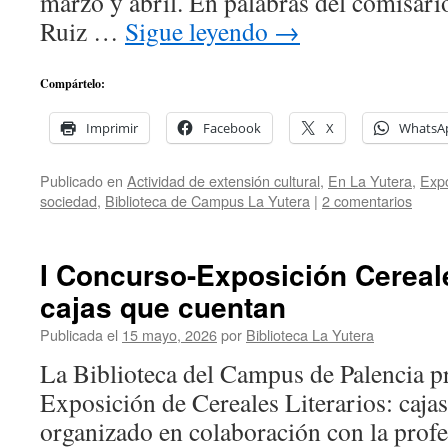
marzo y abril. En palabras del comisario
Ruiz …
Sigue leyendo
→
Compártelo:
Imprimir
Facebook
X
WhatsA
Publicado en
Actividad de extensión cultural
,
En La Yutera
,
Expo
sociedad
,
Biblioteca de Campus La Yutera
|
2 comentarios
I Concurso-Exposición Cereale
cajas que cuentan
Publicada el
15 mayo, 2026
por
Biblioteca La Yutera
La Biblioteca del Campus de Palencia p
Exposición de Cereales Literarios: caja
organizado en colaboración con la profe