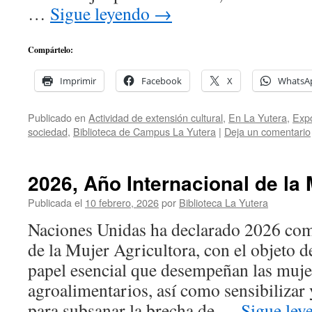
…
Sigue leyendo
→
Compártelo:
Imprimir
Facebook
X
WhatsA
Publicado en
Actividad de extensión cultural
,
En La Yutera
,
Expo
sociedad
,
Biblioteca de Campus La Yutera
|
Deja un comentario
2026, Año Internacional de la 
Publicada el
10 febrero, 2026
por
Biblioteca La Yutera
Naciones Unidas ha declarado 2026 co
de la Mujer Agricultora, con el objeto de
papel esencial que desempeñan las mujer
agroalimentarios, así como sensibiliza
para subsanar la brecha de …
Sigue le