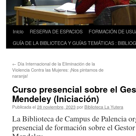
Inicio
RESERVA DE ESPACIOS
FORMACIÓN DE USU
GUÍA DE LA BIBLIOTECA Y GUÍAS TEMÁTICAS : BIBLIO
←
Día Internacional de la Eliminación de la
Violencia Contra las Mujeres: ¡Nos pintamos de
naranja!
Curso presencial sobre el Ges
Mendeley (Iniciación)
Publicada el
28 noviembre, 2023
por
Biblioteca La Yutera
La Biblioteca de Campus de Palencia or
presencial de formación sobre el Gestor