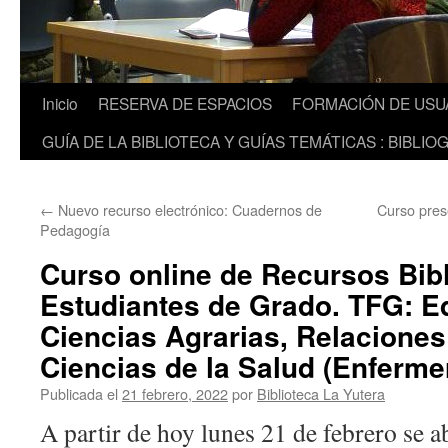
Inicio
RESERVA DE ESPACIOS
FORMACIÓN DE USU
GUÍA DE LA BIBLIOTECA Y GUÍAS TEMÁTICAS : BIBLIO
←
Nuevo recurso electrónico: Cuadernos de
Curso pres
Pedagogía
Curso online de Recursos Bibl
Estudiantes de Grado. TFG: E
Ciencias Agrarias, Relaciones
Ciencias de la Salud (Enferme
Publicada el
21 febrero, 2022
por
Biblioteca La Yutera
A partir de hoy lunes 21 de febrero se a