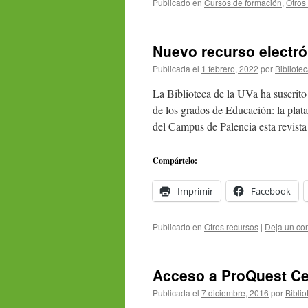
Publicado en
Cursos de formación
,
Otros
Nuevo recurso electr
Publicada el
1 febrero, 2022
por
Bibliote
La Biblioteca de la UVa ha suscrito
de los grados de Educación: la plat
del Campus de Palencia esta revist
Compártelo:
Imprimir
Facebook
Publicado en
Otros recursos
|
Deja un co
Acceso a ProQuest Ce
Publicada el
7 diciembre, 2016
por
Biblio