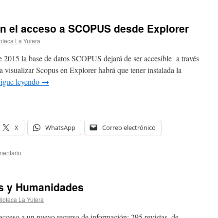
en el acceso a SCOPUS desde Explorer
ioteca La Yutera
de 2015 la base de datos SCOPUS dejará de ser accesible a través
a visualizar Scopus en Explorer habrá que tener instalada la
igue leyendo
→
X
WhatsApp
Correo electrónico
mentario
es y Humanidades
lioteca La Yutera
ceso a un nuevo recurso de información: 295 revistas, de