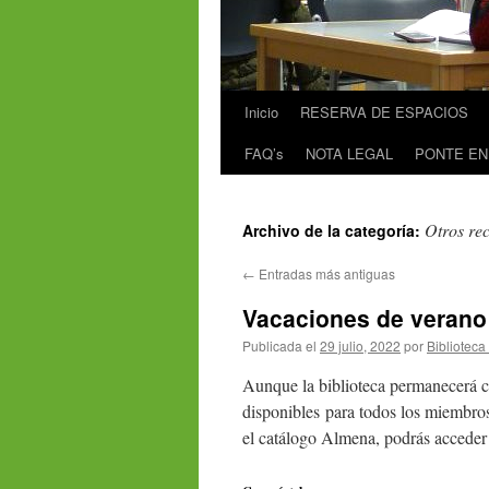
Inicio
RESERVA DE ESPACIOS
FAQ’s
NOTA LEGAL
PONTE EN
Otros re
Archivo de la categoría:
←
Entradas más antiguas
Vacaciones de verano
Publicada el
29 julio, 2022
por
Biblioteca
Aunque la biblioteca permanecerá ce
disponibles para todos los miembros
el catálogo Almena, podrás acceder