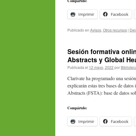
Compártelo:
Imprimir
Facebook
Publicado en
Avisos
,
Otros recursos
|
Dej
Sesión formativa onli
Abstracts y Global He
Publicada el
12 mayo, 2022
por
Bibliotec
Clarivate ha programado una sesión
explicarán estas tres bases de dato
Abstracts (FSTA): base de datos s
Compártelo:
Imprimir
Facebook