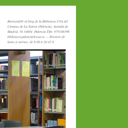
Bienvenid@ al blog de la Biblioteca UVA del
Campus de La Yutera (Palencia). Avenida de
Madrid, 50 34004 -Palencia Tlfn: 979108396
biblioteca.palencia@uva.es — Horario de
lunes a viernes: de 8:00 a 20:45 h