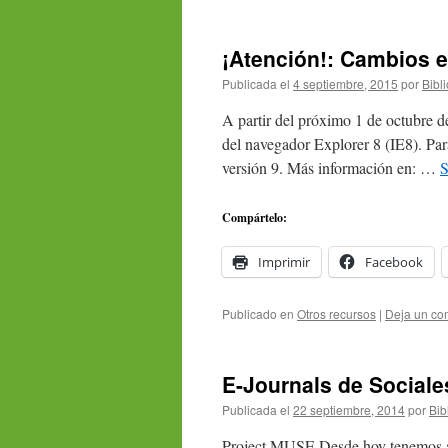
¡Atención!: Cambios 
Publicada el
4 septiembre, 2015
por
Bibl
A partir del próximo 1 de octubre 
del navegador Explorer 8 (IE8). Par
versión 9. Más información en: …
S
Compártelo:
Imprimir
Facebook
Publicado en
Otros recursos
|
Deja un co
E-Journals de Social
Publicada el
22 septiembre, 2014
por
Bib
Project MUSE Desde hoy tenemos ac