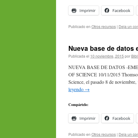
Imprimir
Facebook
Publicado en
Otros recursos
|
Deja un co
Nueva base de datos 
Publicada el
10 noviembre, 2015
por
Bibl
NUEVA BASE DE DATOS -EME
OF SCIENCE 10/11/2015 Thomson Re
Science, el pasado 8 de noviembre
leyendo
→
Compártelo:
Imprimir
Facebook
Publicado en
Otros recursos
|
Deja un co