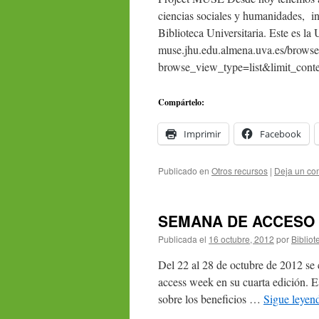
ciencias sociales y humanidades, i
Biblioteca Universitaria. Este es la
muse.jhu.edu.almena.uva.es/browse/t
browse_view_type=list&limit_cont
Compártelo:
Imprimir
Facebook
Publicado en
Otros recursos
|
Deja un co
SEMANA DE ACCESO
Publicada el
16 octubre, 2012
por
Bibliot
Del 22 al 28 de octubre de 2012 se 
access week en su cuarta edición. 
sobre los beneficios …
Sigue leye