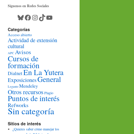
Síguenos en Redes Sociales
Bluesky
Facebook
Instagram
TikTok
YouTube
Categorías
Acceso abierto
Actividad de extensión
cultural
Avisos
APC
Cursos de
formación
En La Yutera
Dialnet
General
Exposiciones
Mendeley
Leganto
Otros recursos
Plagio
Puntos de interés
Refworks
Sin categoría
Sitios de interés
¿Quieres saber cómo manejar los