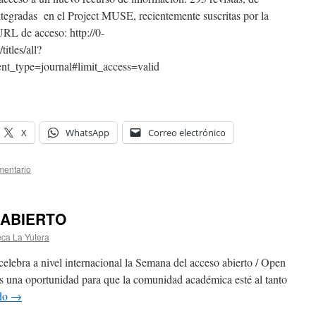
ntegradas en el Project MUSE, recientemente suscritas por la
 URL de acceso: http://0-
itles/all?
ent_type=journal#limit_access=valid
X
WhatsApp
Correo electrónico
mentario
 ABIERTO
eca La Yutera
celebra a nivel internacional la Semana del acceso abierto / Open
Es una oportunidad para que la comunidad académica esté al tanto
ndo
→