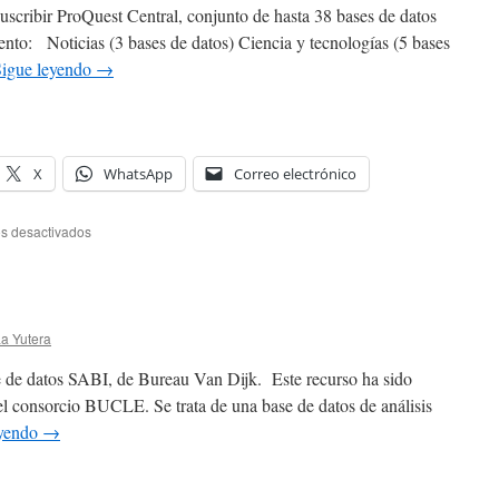
scribir ProQuest Central, conjunto de hasta 38 bases de datos
ento: Noticias (3 bases de datos) Ciencia y tecnologías (5 bases
Sigue leyendo
→
X
WhatsApp
Correo electrónico
en
s desactivados
Acceso
a
ProQuest
Central
La Yutera
 de datos SABI, de Bureau Van Dijk. Este recurso ha sido
el consorcio BUCLE. Se trata de una base de datos de análisis
eyendo
→