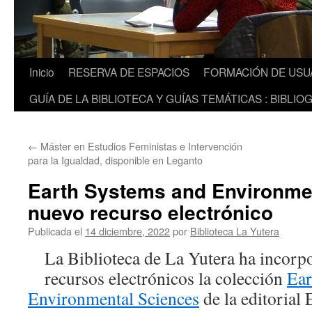
Inicio
RESERVA DE ESPACIOS
FORMACIÓN DE USU
GUÍA DE LA BIBLIOTECA Y GUÍAS TEMÁTICAS : BIBLIO
←
Máster en Estudios Feministas e Intervención
para la Igualdad, disponible en Leganto
Earth Systems and Environme
nuevo recurso electrónico
Publicada el
14 diciembre, 2022
por
Biblioteca La Yutera
La Biblioteca de La Yutera ha incorp
recursos electrónicos la colección
Ear
Environmental Sciences
de la editorial 