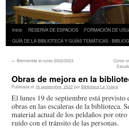
Inicio
RESERVA DE ESPACIOS
FORMACIÓN DE USU
GUÍA DE LA BIBLIOTECA Y GUÍAS TEMÁTICAS : BIBLIO
←
Bienvenida al curso 2022/2023
Curso on
Estudi
Obras de mejora en la bibliot
Publicada el
16 septiembre, 2022
por
Biblioteca La Yutera
El lunes 19 de septiembre está previsto
obras en las escaleras de la biblioteca. S
material actual de los peldaños por otr
ruido con el tránsito de las personas.