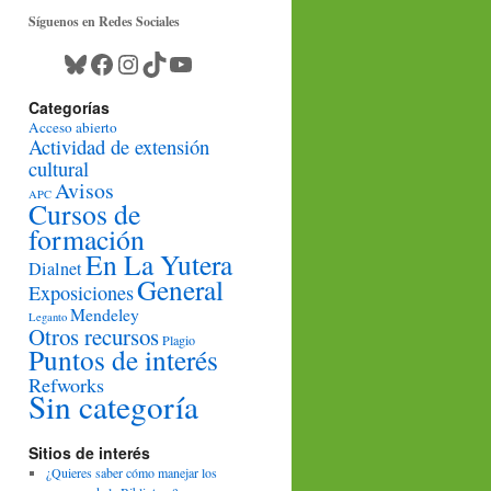
Síguenos en Redes Sociales
Bluesky
Facebook
Instagram
TikTok
YouTube
Categorías
Acceso abierto
Actividad de extensión
cultural
Avisos
APC
Cursos de
formación
En La Yutera
Dialnet
General
Exposiciones
Mendeley
Leganto
Otros recursos
Plagio
Puntos de interés
Refworks
Sin categoría
Sitios de interés
¿Quieres saber cómo manejar los