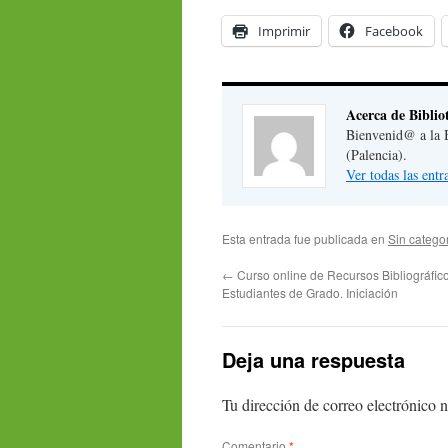
Imprimir
Facebook
Acerca de Biblio
Bienvenid@ a la B
(Palencia).
Ver todas las ent
Esta entrada fue publicada en
Sin catego
←
Curso online de Recursos Bibliográfic
Estudiantes de Grado. Iniciación
Deja una respuesta
Tu dirección de correo electrónico n
Comentario
*