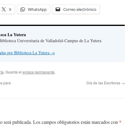
X
WhatsApp
Correo electrónico
teca La Yutera
iblioteca Universitaria de Valladolid-Campus de La Yutera
radas por Biblioteca La Yutera
→
ría
. Guarda el
enlace permanente
.
os para
Día de las Escritoras
→
*
o será publicada.
Los campos obligatorios están marcados con