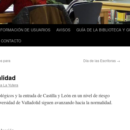
FORMACIÓN DE USUARIOS
AVISOS
GUÍA DE LA BIBLIOTECA Y G
 CONTACTO
os para
Día de las Escritoras
→
alidad
ca La Yutera
lógicos y la entrada de Castilla y León en un nivel de riesgo
niversidad de Valladolid siguen avanzando hacia la normalidad.