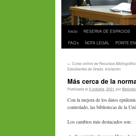
Inicio
RESERVA DE ESPACIOS
FAQ’s
NOTA LEGAL
PONTE EN
←
Curso online de Recursos Bibliográfic
Estudiantes de Grado. Iniciación
Más cerca de la norm
Publicada el
5 octubre, 2021
por
Bibliote
Con la mejora de los datos epidemio
controlado, las bibliotecas de la U
Los cambios más destacados son: