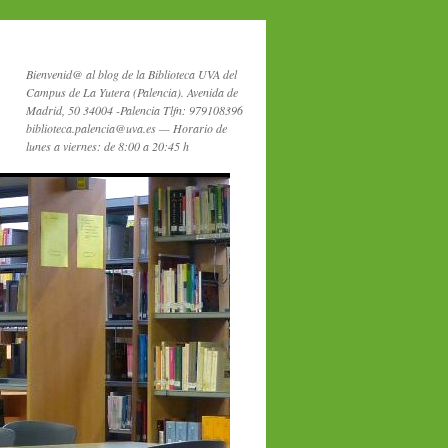
Bienvenid@ al blog de la Biblioteca UVA del
Campus de La Yutera (Palencia). Avenida de
Madrid, 50 34004 -Palencia Tlfn: 979108396
biblioteca.palencia@uva.es — Horario de
lunes a viernes: de 8:00 a 20:45 h