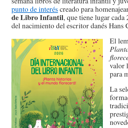
semana libros de literatura infantil y juv
punto de interés
creado para homenajear
de Libro Infantil
, que tiene lugar cada
del nacimiento del escritor danés Hans 
El lem
Planta
florec
valor 
para 
La sel
formad
tradic
presti
noved