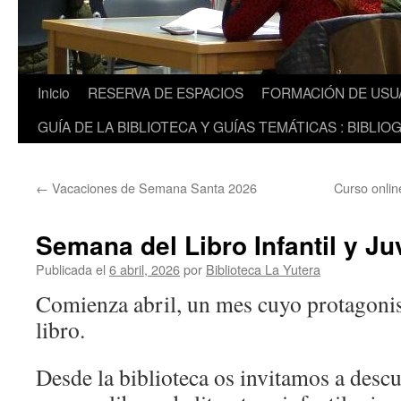
Inicio
RESERVA DE ESPACIOS
FORMACIÓN DE USU
GUÍA DE LA BIBLIOTECA Y GUÍAS TEMÁTICAS : BIBLIO
←
Vacaciones de Semana Santa 2026
Curso onli
Semana del Libro Infantil y Ju
Publicada el
6 abril, 2026
por
Biblioteca La Yutera
Comienza abril, un mes cuyo protagonist
libro.
Desde la biblioteca os invitamos a descu