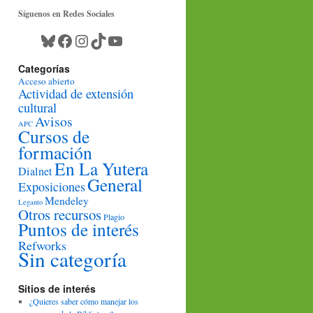
Síguenos en Redes Sociales
Bluesky
Facebook
Instagram
TikTok
YouTube
Categorías
Acceso abierto
Actividad de extensión
cultural
Avisos
APC
Cursos de
formación
En La Yutera
Dialnet
General
Exposiciones
Mendeley
Leganto
Otros recursos
Plagio
Puntos de interés
Refworks
Sin categoría
Sitios de interés
¿Quieres saber cómo manejar los