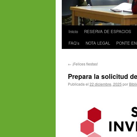
Inicio
RESERVA DE ESPACIOS
FAQ’s
NOTA LEGAL
PONTE EN
←
¡Felices fiestas!
Prepara la solicitud d
Publicada el
22 diciembre, 2025
por
Bibl