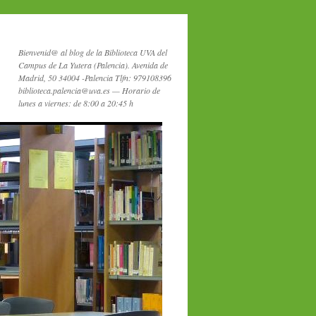
Bienvenid@ al blog de la Biblioteca UVA del
Campus de La Yutera (Palencia). Avenida de
Madrid, 50 34004 -Palencia Tlfn: 979108396
biblioteca.palencia@uva.es — Horario de
lunes a viernes: de 8:00 a 20:45 h