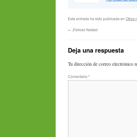
Esta entrada ha sido publicada en
Otros 
←
¡Felices fiestas!
Deja una respuesta
Tu dirección de correo electrónico n
Comentario
*