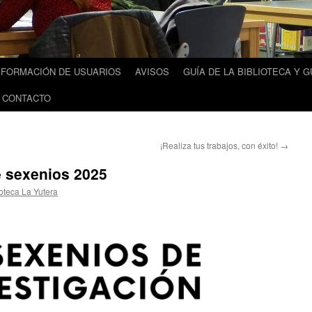
FORMACIÓN DE USUARIOS
AVISOS
GUÍA DE LA BIBLIOTECA Y G
 CONTACTO
¡Realiza tus trabajos, con éxito!
→
e sexenios 2025
ioteca La Yutera