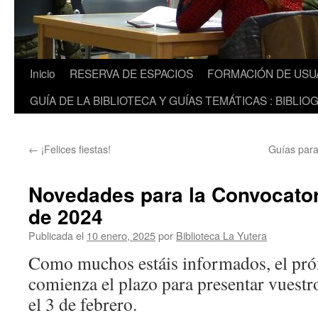
Inicio
RESERVA DE ESPACIOS
FORMACIÓN DE USU
GUÍA DE LA BIBLIOTECA Y GUÍAS TEMÁTICAS : BIBLIO
←
¡Felices fiestas!
Guías para
Novedades para la Convocator
de 2024
Publicada el
10 enero, 2025
por
Biblioteca La Yutera
Como muchos estáis informados, el pró
comienza el plazo para presentar vuestr
el 3 de febrero.