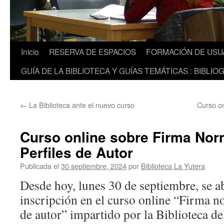
Inicio
RESERVA DE ESPACIOS
FORMACIÓN DE USU
GUÍA DE LA BIBLIOTECA Y GUÍAS TEMÁTICAS : BIBLIO
←
La Biblioteca ante el nuevo curso
Curso on
Curso online sobre Firma Nor
Perfiles de Autor
Publicada el
30 septiembre, 2024
por
Biblioteca La Yutera
Desde hoy, lunes 30 de septiembre, se ab
inscripción en el curso online “Firma n
de autor” impartido por la Biblioteca d