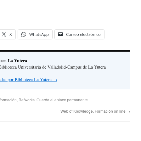
X
WhatsApp
Correo electrónico
teca La Yutera
iblioteca Universitaria de Valladolid-Campus de La Yutera
radas por Biblioteca La Yutera
→
formación
,
Refworks
. Guarda el
enlace permanente
.
Web of Knowledge. Formación on line
→