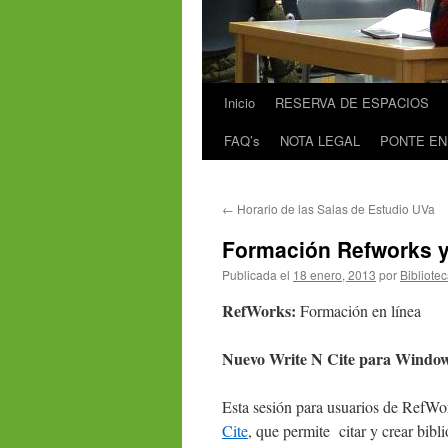
Inicio
RESERVA DE ESPACIOS
FAQ’s
NOTA LEGAL
PONTE EN
←
Horario de las Salas de Estudio UVa
Formación Refworks y
Publicada el
18 enero, 2013
por
Bibliote
RefWorks:
Formación en línea
Nuevo Write N Cite para Windo
Esta sesión para usuarios de RefWor
Cite
, que permite citar y crear bib