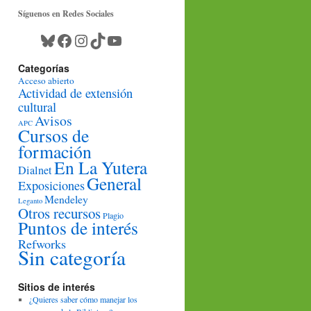
Síguenos en Redes Sociales
Bluesky
Facebook
Instagram
TikTok
YouTube
Categorías
Acceso abierto
Actividad de extensión
cultural
Avisos
APC
Cursos de
formación
En La Yutera
Dialnet
General
Exposiciones
Mendeley
Leganto
Otros recursos
Plagio
Puntos de interés
Refworks
Sin categoría
Sitios de interés
¿Quieres saber cómo manejar los