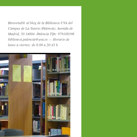
Bienvenid@ al blog de la Biblioteca UVA del
Campus de La Yutera (Palencia). Avenida de
Madrid, 50 34004 -Palencia Tlfn: 979108396
biblioteca.palencia@uva.es — Horario de
lunes a viernes: de 8:00 a 20:45 h