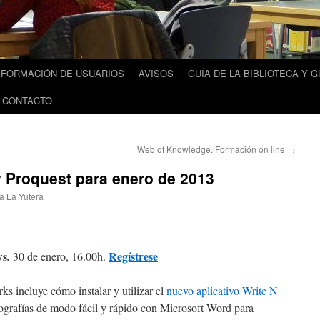
FORMACIÓN DE USUARIOS
AVISOS
GUÍA DE LA BIBLIOTECA Y G
 CONTACTO
Web of Knowledge. Formación on line
→
 Proquest para enero de 2013
ca La Yutera
ws
Regístrese
.
30 de enero, 16.00h.
ks incluye cómo instalar y utilizar el
nuevo aplicativo Write N
liografías de modo fácil y rápido con Microsoft Word para