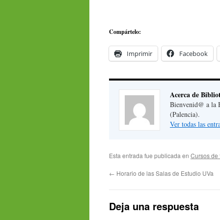
Compártelo:
Imprimir
Facebook
Acerca de Biblio
Bienvenid@ a la B
(Palencia).
Ver todas las ent
Esta entrada fue publicada en
Cursos de 
←
Horario de las Salas de Estudio UVa
Deja una respuesta